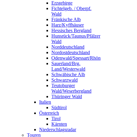
Erzgebirge
Fichtelgeb. / Oberpf.
Wald
Fränkische Alb
Harz/Kyffhäuser
Hessisches Bergland
Hunsrück/Taunus/Pfälzer
Wald
Norddeutschland
Nordostdeutschland
Odenwald/Spessart/Rhön
Sauerland/Brg.
Land/Westerwald
Schwäbische Alb
Schwarzwald
Teutoburger
Wald/Weserbergland
Thüringer Wald
Italien
Südtirol
Österreich
Tirol
Kärnten
Niederschlagsradar
Touren