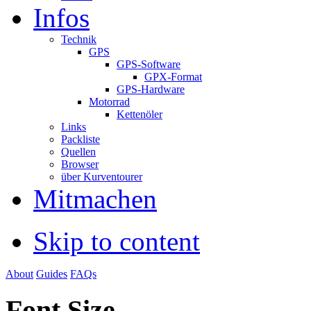
Infos
Technik
GPS
GPS-Software
GPX-Format
GPS-Hardware
Motorrad
Kettenöler
Links
Packliste
Quellen
Browser
über Kurventourer
Mitmachen
Skip to content
About
Guides
FAQs
Font Size