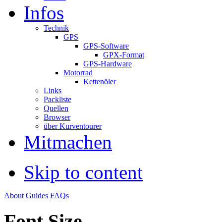
Infos
Technik
GPS
GPS-Software
GPX-Format
GPS-Hardware
Motorrad
Kettenöler
Links
Packliste
Quellen
Browser
über Kurventourer
Mitmachen
Skip to content
About
Guides
FAQs
Font Size