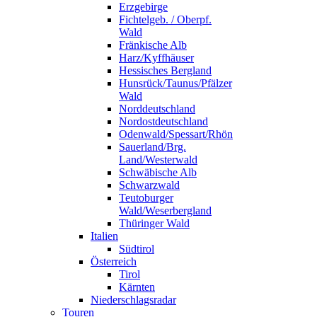
Erzgebirge
Fichtelgeb. / Oberpf.
Wald
Fränkische Alb
Harz/Kyffhäuser
Hessisches Bergland
Hunsrück/Taunus/Pfälzer
Wald
Norddeutschland
Nordostdeutschland
Odenwald/Spessart/Rhön
Sauerland/Brg.
Land/Westerwald
Schwäbische Alb
Schwarzwald
Teutoburger
Wald/Weserbergland
Thüringer Wald
Italien
Südtirol
Österreich
Tirol
Kärnten
Niederschlagsradar
Touren