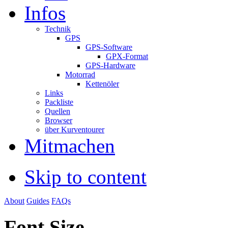
Infos
Technik
GPS
GPS-Software
GPX-Format
GPS-Hardware
Motorrad
Kettenöler
Links
Packliste
Quellen
Browser
über Kurventourer
Mitmachen
Skip to content
About
Guides
FAQs
Font Size