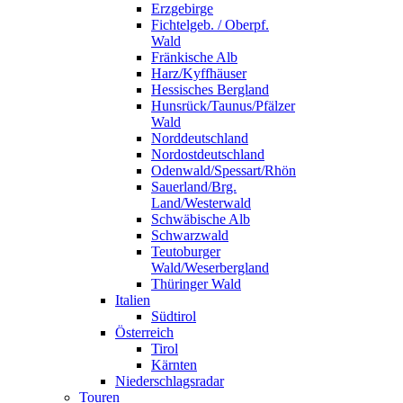
Erzgebirge
Fichtelgeb. / Oberpf.
Wald
Fränkische Alb
Harz/Kyffhäuser
Hessisches Bergland
Hunsrück/Taunus/Pfälzer
Wald
Norddeutschland
Nordostdeutschland
Odenwald/Spessart/Rhön
Sauerland/Brg.
Land/Westerwald
Schwäbische Alb
Schwarzwald
Teutoburger
Wald/Weserbergland
Thüringer Wald
Italien
Südtirol
Österreich
Tirol
Kärnten
Niederschlagsradar
Touren