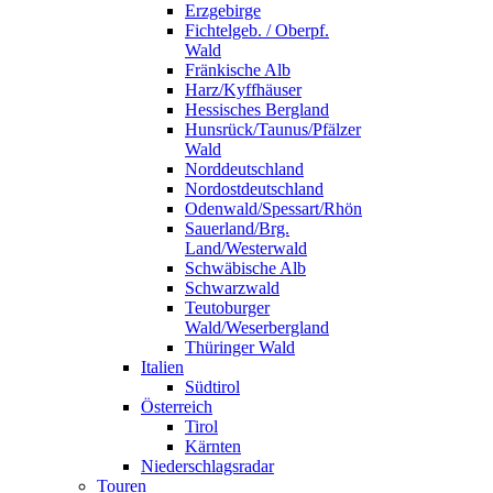
Erzgebirge
Fichtelgeb. / Oberpf.
Wald
Fränkische Alb
Harz/Kyffhäuser
Hessisches Bergland
Hunsrück/Taunus/Pfälzer
Wald
Norddeutschland
Nordostdeutschland
Odenwald/Spessart/Rhön
Sauerland/Brg.
Land/Westerwald
Schwäbische Alb
Schwarzwald
Teutoburger
Wald/Weserbergland
Thüringer Wald
Italien
Südtirol
Österreich
Tirol
Kärnten
Niederschlagsradar
Touren