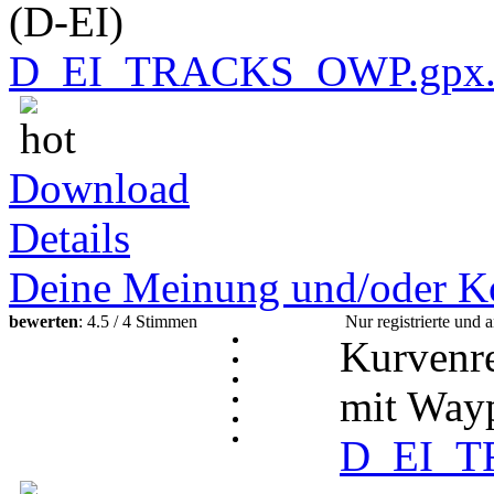
(D-EI)
D_EI_TRACKS_OWP.gpx.
Download
Details
Deine Meinung und/oder K
bewerten
: 4.5 / 4 Stimmen
Nur registrierte un
Kurvenre
mit Wayp
D_EI_T