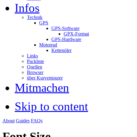
Infos
Technik
GPS
GPS-Software
GPX-Format
GPS-Hardware
Motorrad
Kettenöler
Links
Packliste
Quellen
Browser
über Kurventourer
Mitmachen
Skip to content
About
Guides
FAQs
Font Size