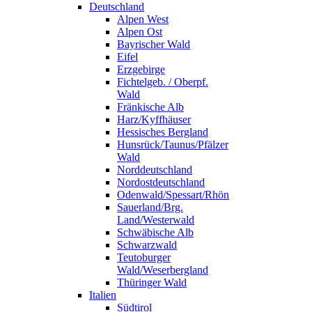
Deutschland
Alpen West
Alpen Ost
Bayrischer Wald
Eifel
Erzgebirge
Fichtelgeb. / Oberpf.
Wald
Fränkische Alb
Harz/Kyffhäuser
Hessisches Bergland
Hunsrück/Taunus/Pfälzer
Wald
Norddeutschland
Nordostdeutschland
Odenwald/Spessart/Rhön
Sauerland/Brg.
Land/Westerwald
Schwäbische Alb
Schwarzwald
Teutoburger
Wald/Weserbergland
Thüringer Wald
Italien
Südtirol